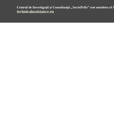
Centrul de Investigații și Consultanță „SocioPolis” este membru al A
technicalassistance.eu