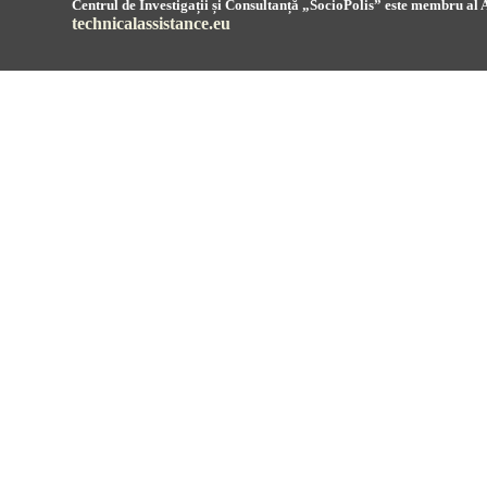
Centrul de Investigații și Consultanță „SocioPolis” este membru al A
technicalassistance.eu