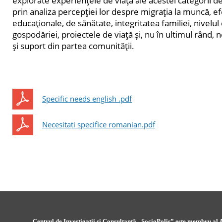
explorate experienţele de viaţă ale acestei categorii de 
prin analiza percepţiei lor despre migraţia la muncă, ef
educaţionale, de sănătate, integritatea familiei, nivelul
gospodăriei, proiectele de viaţă şi, nu în ultimul rând, n
şi suport din partea comunităţii.
Specific needs english .pdf
Necesitați specifice romanian.pdf
Centrul de Investigații și Consultanță „SocioPolis” este membru al A