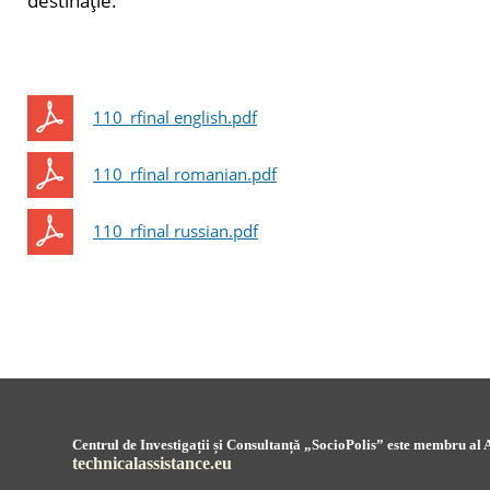
destinaţie.
110_rfinal english.pdf
110_rfinal romanian.pdf
110_rfinal russian.pdf
Centrul de Investigații și Consultanță „SocioPolis” este membru al A
technicalassistance.eu